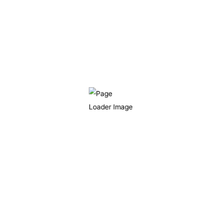
블루게임
https://indiogm.com
프라그마틱슬롯 구,아이슬롯 아시아 공식 에이전시
(indiogm.COM)
bluegame장프로 아이슬롯 islot #에볼루션
게임총판
#에볼루션게임매장 #ak게임 #ak바둑이 #ak맞고
indiogm.COM #ak홀덤 #ak게임바둑이 #ak게임맞고 #ak게임
홀덤 #ak게임맞고 #ak게임본사 #ak게임총판 #ak게임매장 #슬
롯나라게임 #슬롯나라바둑이 #슬롯나라맞고
#슬롯나라홀덤