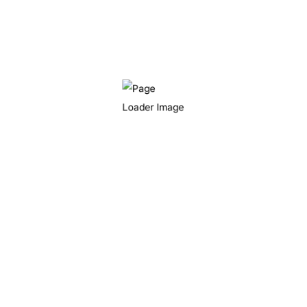
연락처
TEL : 055) 296-7799
FAX : 055) 296-7788
이메일
khahn@gnt21.com
주소
창원시 의창구 대산면 주남로503번길 70